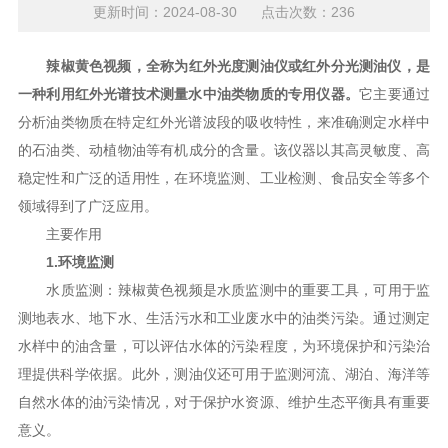
更新时间：2024-08-30 点击次数：236
辣椒黄色视频，全称为红外光度测油仪或红外分光测油仪，是
一种利用红外光谱技术测量水中油类物质的专用仪器。
它主要通过
分析油类物质在特定红外光谱波段的吸收特性，来准确测定水样中
的石油类、动植物油等有机成分的含量。该仪器以其高灵敏度、高
稳定性和广泛的适用性，在环境监测、工业检测、食品安全等多个
领域得到了广泛应用。
主要作用
1.环境监测
水质监测：辣椒黄色视频是水质监测中的重要工具，可用于监
测地表水、地下水、生活污水和工业废水中的油类污染。通过测定
水样中的油含量，可以评估水体的污染程度，为环境保护和污染治
理提供科学依据。此外，测油仪还可用于监测河流、湖泊、海洋等
自然水体的油污染情况，对于保护水资源、维护生态平衡具有重要
意义。