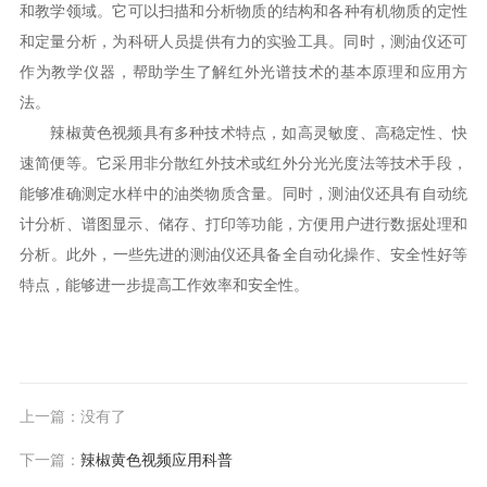
和教学领域。它可以扫描和分析物质的结构和各种有机物质的定性
和定量分析，为科研人员提供有力的实验工具。同时，测油仪还可
作为教学仪器，帮助学生了解红外光谱技术的基本原理和应用方
法。
辣椒黄色视频具有多种技术特点，如高灵敏度、高稳定性、快
速简便等。它采用非分散红外技术或红外分光光度法等技术手段，
能够准确测定水样中的油类物质含量。同时，测油仪还具有自动统
计分析、谱图显示、储存、打印等功能，方便用户进行数据处理和
分析。此外，一些先进的测油仪还具备全自动化操作、安全性好等
特点，能够进一步提高工作效率和安全性。
上一篇：没有了
下一篇：
辣椒黄色视频应用科普